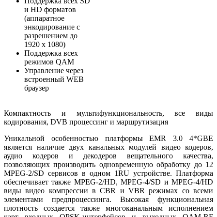
Поддержка всех SD
и HD форматов
(аппаратное
энкодирование с
разрешением до
1920 x 1080)
Поддержка всех
режимов QAM
Управление через
встроенный WEB
браузер
Компактность и мультифункциональность, все виды
кодирования, DVB процессинг и маршрутизация
Уникальной особенностью платформы EMR 3.0
4*GBE
является наличие двух канальных модулей видео кодеров,
аудио кодеров и декодеров вещательного качества,
позволяющих производить одновременную обработку до 12
MPEG-2/SD сервисов в одном 1RU устройстве. Платформа
обеспечивает также MPEG-2/HD, MPEG-4/SD и MPEG-4/HD
виды видео компрессии в CBR и VBR режимах со всеми
элементами предпроцессинга. Высокая функциональная
плотность создается также многоканальным исполнением
карт входных QPSK-интерфейсов и выходных QAM-RF