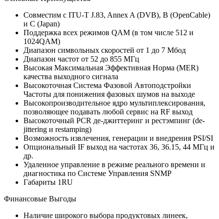
Совместим с ITU-T J.83, Annex A (DVB), B (OpenCable)
и C (Japan)
Поддержка всех режимов QAM (в том числе 512 и
1024QAM)
Диапазон символьных скоростей от 1 до 7 Мбод
Диапазон частот от 52 до 855 МГц
Высокая Максимальная Эффективная Норма (MER)
качества выходного сигнала
Высокоточная Система Фазовой Автоподстройки
Частоты для понижения фазовых шумов на выходе
Высокопроизводительное ядро мультиплексирования,
позволяющее подавать любой сервис на RF выход
Высокоточный PCR де-джиттеринг и рестэмпинг (de-
jittering и restamping)
Возможность извлечения, генерации и внедрения PSI/SI
Опциональный IF выход на частотах 36, 36.15, 44 МГц и
др.
Удаленное управление в режиме реального времени и
диагностика по Системе Управления SNMP
Габариты 1RU
Финансовые Выгоды
Наличие широкого выбора продуктовых линеек,