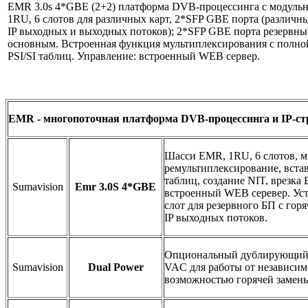
EMR 3.0s 4*GBE (2+2) платформа DVB-процессинга с модульн
1RU, 6 слотов для различных карт, 2*SFP GBE порта (различн
IP выходных и выходных потоков); 2*SFP GBE порта резервны
основным. Встроенная функция мультиплексирования с полно
PSI/SI таблиц. Управление: встроенный WEB сервер.
EMR - многопоточная платформа DVB-процессинга и IP-с
Шасси EMR, 1RU, 6 слотов, 
ремультиплексирование, встав
таблиц, создание NIT, врезка
Sumavision
Emr 3.0S 4*GBE
встроенный WEB серевер. Ус
слот для резервного БП с горя
IP выходных потоков.
Опциональный дублирующий 
Sumavision
Dual Power
VAC для работы от независимо
возможностью горячей замены.