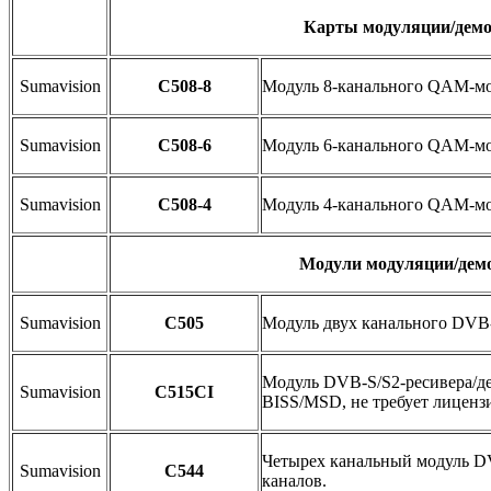
Карты модуляции/дем
Sumavision
C508-8
Модуль 8-канального QAM-мо
Sumavision
C508-6
Модуль 6-канального QAM-мо
Sumavision
C508-4
Модуль 4-канального QAM-мо
Модули модуляции/дем
Sumavision
C505
Модуль двух канального DVB-
Модуль DVB-S/S2-ресивера/де
Sumavision
С515CI
BISS/MSD, не требует лиценз
Четырех канальный модуль DV
Sumavision
С544
каналов.