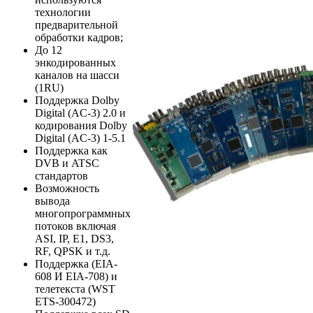
технологии
предварительной
обработки кадров;
До 12
энкодированных
каналов на шасси
(1RU)
Поддержка Dolby
Digital (AC-3) 2.0 и
кодирования Dolby
Digital (AC-3) 1-5.1
Поддержка как
DVB и ATSC
стандартов
Возможность
вывода
многопрограммных
потоков включая
ASI, IP, E1, DS3,
RF, QPSK и т.д.
Поддержка (EIA-
608 И EIA-708) и
телетекста (WST
ETS-300472)