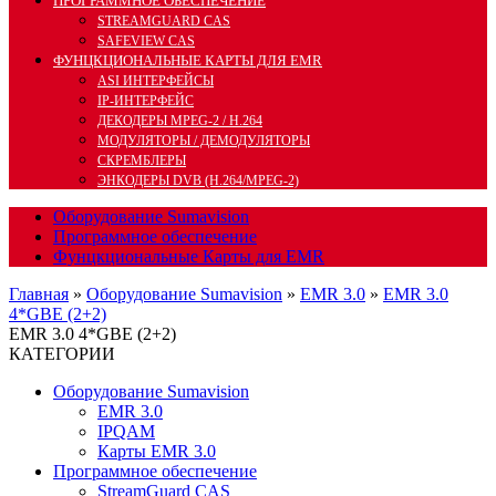
ПРОГРАММНОЕ ОБЕСПЕЧЕНИЕ
STREAMGUARD CAS
SAFEVIEW CAS
ФУНЦКЦИОНАЛЬНЫЕ КАРТЫ ДЛЯ EMR
ASI ИНТЕРФЕЙСЫ
IP-ИНТЕРФЕЙС
ДЕКОДЕРЫ MPEG-2 / H.264
МОДУЛЯТОРЫ / ДЕМОДУЛЯТОРЫ
СКРЕМБЛЕРЫ
ЭНКОДЕРЫ DVB (H.264/MPEG-2)
Оборудование Sumavision
Программное обеспечение
Фунцкциональные Карты для EMR
Главная
»
Оборудование Sumavision
»
EMR 3.0
»
EMR 3.0
4*GBE (2+2)
EMR 3.0 4*GBE (2+2)
КАТЕГОРИИ
Оборудование Sumavision
EMR 3.0
IPQAM
Карты EMR 3.0
Программное обеспечение
StreamGuard CAS