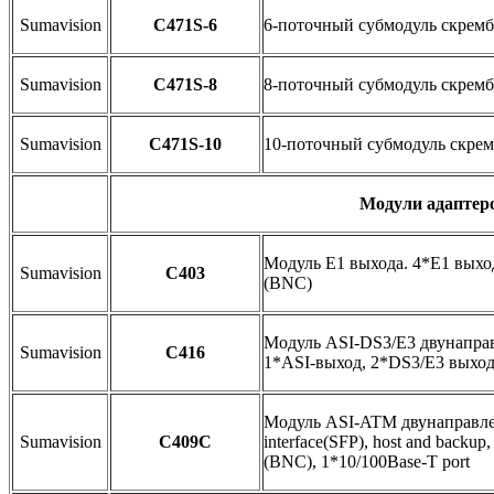
Sumavision
C471S-6
6-поточный субмодуль скремб
Sumavision
C471S-8
8-поточный субмодуль скремб
Sumavision
C471S-10
10-поточный субмодуль скрем
Модули адаптер
Модуль E1 выхода. 4*E1 выхода
Sumavision
C403
(BNC)
Модуль ASI-DS3/E3 двунаправ
Sumavision
C416
1*ASI-выход, 2*DS3/E3 выхо
Модуль ASI-ATM двунаправле
Sumavision
C409C
interface(SFP), host and backu
(BNC), 1*10/100Base-T port