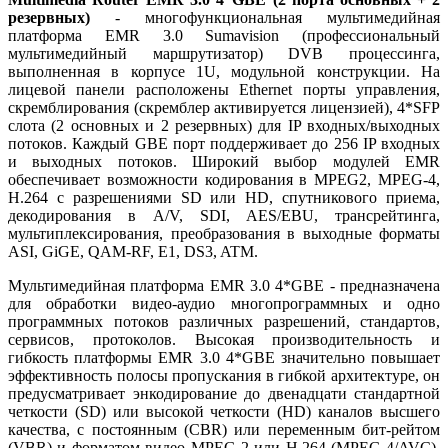
резервных)
- многофункциональная мультимедийная
платформа EMR 3.0 Sumavision (профессиональный
мультимедийный маршрутизатор) DVB процессинга,
выполненная в корпусе 1U, модульной конструкции. На
лицевой панели расположены Ethernet порты управления,
cкремблирования (скремблер активируется лицензией), 4*SFP
слота (2 основных и 2 резервных) для IP входных/выходных
потоков. Каждый GBE порт поддерживает до 256 IP входных
и выходных потоков. Широкий выбор модулей EMR
обеспечивает возможности кодирования в MPEG2, MPEG-4,
H.264 с разрешениями SD или HD, спутникового приема,
декодирования в A/V, SDI, AES/EBU, трансрейтинга,
мультиплексирования, преобразования в выходные форматы
ASI, GiGE, QAM-RF, E1, DS3, ATM.
Мультимедийная платформа EMR 3.0 4*GBE - предназначена
для обработки видео-аудио многопрограммных и одно
программных потоков различных разрешений, стандартов,
сервисов, протоколов. Высокая производительность и
гибкость платформы EMR 3.0
4*GBE значительно повышает
эффективность полосы пропускания в гибкой архитектуре, он
предусматривает энкодирование до двенадцати стандартной
четкости (SD) или высокой четкости (HD) каналов высшего
качества, с постоянным (CBR) или переменным бит-рейтом
(VBR) и форматом видео MPEG-2 или H.264 (MPEG-4/AVC).