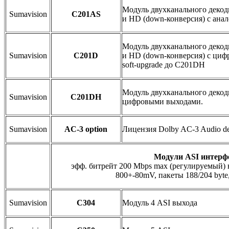
Модуль двухканального деко
Sumavision
C201AS
и HD (down-конверсия) с ана
Модуль двухканального деко
Sumavision
C201D
и HD (down-конверсия) с ци
soft-upgrade до C201DH
Модуль двухканального деко
Sumavision
C201DH
цифровыми выходами.
Sumavision
AC-3 option
Лицензия Dolby AC-3 Audio d
Модули ASI интерф
эфф. битрейт 200 Mbps max (регулируемый) 
800+-80mV, пакеты 188/204 byte,
Sumavision
C304
Модуль 4 ASI выхода