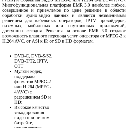
Многофункциональная платформа EMR 3.0 наиболее гибкое,
совершенное и приемлемое по цене решение в области
обработки аудио-видео данных и является незаменимым
решением для кабельных операторов, IPTV провайдеров,
наземных, мобильных или спутниковых приложений,
доступных сегодня. Решения на основе EMR 3.0 создают
возможность плавного перевода услуг оператора от MPEG-2 к
H.264 AVC, от ASI к IP, от SD к HD форматам.
DVB-C, DVB-S/S2,
DVB-T/T2, IPTV,
OTT
Мульти-кодек,
поддержка
форматов MPEG-2
или H.264 (MPEG-
4/AVC) с
разрешением SD и
HD;
Высокое качество
энкодирования
видео при низком
битрейте,
используются