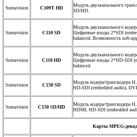
Модуль двухканального тран
Sumavision
C109T HD
SD/HD.
Модуль двухканального кодер
Sumavision
C110 SD
Цифровые входы 2*SDI (embe
balanced. Возможность soft-up
Модуль двухканального кодер
Sumavision
C110 HD
Цифровые входы 2*HD-SDI (e
balanced.
Модуль кодера/транскодера 
Sumavision
C150 SD
HD-SDI (embedded audio), DV
Модуль кодера/транскодера 
Sumavision
C150 SD/HD
HDMI, HD-SDI (embedded audi
Карты MPEG-декод