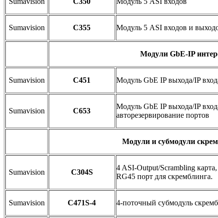
Sumavision
C350
Модуль 5 ASI входов
Sumavision
C355
Модуль 5 ASI входов и выход
Модули GbE-IP интер
Sumavision
C451
Модуль GbE IP выхода/IP вхо
Модуль GbE IP выхода/IP вход
Sumavision
C653
авторезервирование портов
Модули и субмодули скре
4 ASI-Output/Scrambling карта
Sumavision
C304S
RG45 порт для скремблинга.
Sumavision
C471S-4
4-поточный субмодуль скремб