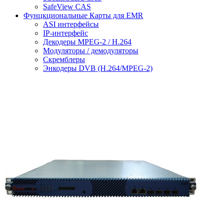
SafeView CAS
Фунцкциональные Карты для EMR
ASI интерфейсы
IP-интерфейс
Декодеры MPEG-2 / H.264
Модуляторы / демодуляторы
Скремблеры
Энкодеры DVB (H.264/MPEG-2)