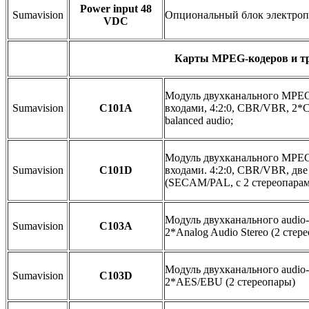
Power input 48
Sumavision
Опциональный блок электро
VDC
Карты MPEG-кодеров и т
Модуль двухканального MPEG
Sumavision
C101A
входами, 4:2:0, CBR/VBR, 2*
balanced audio;
Модуль двухканального MPEG
Sumavision
C101D
входами. 4:2:0, CBR/VBR, две
(SECAM/PAL, с 2 стереопара
Модуль двухканального audio-
Sumavision
C103A
2*Analog Audio Stereo (2 стер
Модуль двухканального audio
Sumavision
C103D
2*AES/EBU (2 стереопары)