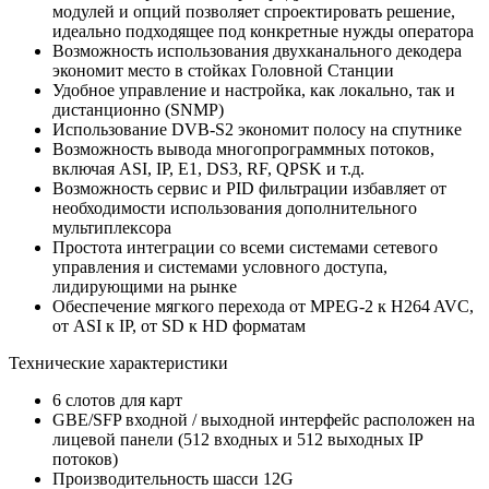
модулей и опций позволяет спроектировать решение,
идеально подходящее под конкретные нужды оператора
Возможность использования двухканального декодера
экономит место в стойках Головной Станции
Удобное управление и настройка, как локально, так и
дистанционно (SNMP)
Использование DVB-S2 экономит полосу на спутнике
Возможность вывода многопрограммных потоков,
включая ASI, IP, E1, DS3, RF, QPSK и т.д.
Возможность сервис и PID фильтрации избавляет от
необходимости использования дополнительного
мультиплексора
Простота интеграции со всеми системами сетевого
управления и системами условного доступа,
лидирующими на рынке
Обеспечение мягкого перехода от MPEG-2 к H264 AVC,
от ASI к IP, от SD к HD форматам
Технические характеристики
6 слотов для карт
GBE/SFP входной / выходной интерфейс расположен на
лицевой панели (512 входных и 512 выходных IP
потоков)
Производительность шасси 12G