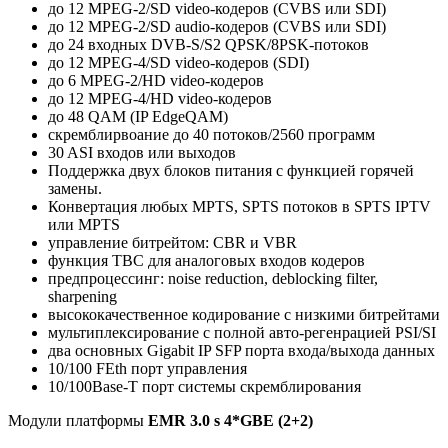
до 12 MPEG-2/SD video-кодеров (CVBS или SDI)
до 12 MPEG-2/SD audio-кодеров (CVBS или SDI)
до 24 входных DVB-S/S2 QPSK/8PSK-потоков
до 12 MPEG-4/SD video-кодеров (SDI)
до 6 MPEG-2/HD video-кодеров
до 12 MPEG-4/HD video-кодеров
до 48 QAM (IP EdgeQAM)
скремблирвоание до 40 потоков/2560 программ
30 ASI входов или выходов
Поддержка двух блоков питания с функцией горячей
замены.
Конвертация любых MPTS, SPTS потоков в SPTS IPTV
или MPTS
управление битрейтом: CBR и VBR
функция TBC для аналоговых входов кодеров
предпроцессинг: noise reduction, deblocking filter,
sharpening
высококачественное кодирование с низкими битрейтами
мультиплексирование с полной авто-регенрацией PSI/SI
два основных Gigabit IP SFP порта входа/выхода данных
10/100 FEth порт управления
10/100Base-T порт системы скремблирования
Модули платформы
EMR 3.0 s 4*GBE (2+2)