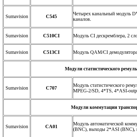
Четырех канальный модуль DV
Sumavision
С545
каналов.
Sumavision
C510CI
Модуль CI дескремблера, 2 с
Sumavision
C513CI
Модуль QAM/CI демодулятора
Модули статистического ремул
Модуль статистического рему
Sumavision
C707
MPEG-2/SD, 4*TS, 4*ASI-outp
Модули коммутации транспо
Модуль автоматической комму
Sumavision
CA01
(BNC), выходы 2*ASI (BNC), в