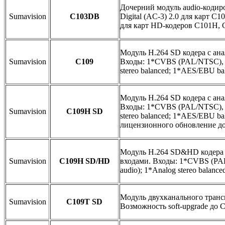
Дочерний модуль audio-кодир
Sumavision
C103DB
Digital (AC-3) 2.0 для карт C
для карт HD-кодеров C101H, 
Модуль H.264 SD кодера с ан
Sumavision
C109
Входы: 1*CVBS (PAL/NTSC), 1
stereo balanced; 1*AES/EBU ba
Модуль H.264 SD кодера с ан
Входы: 1*CVBS (PAL/NTSC), 1
Sumavision
C109H SD
stereo balanced; 1*AES/EBU b
лицензионного обновление д
Модуль H.264 SD&HD кодера
Sumavision
C109H SD/HD
входами. Входы: 1*CVBS (PA
audio); 1*Analog stereo balanc
Модуль двухканального транс
Sumavision
C109T SD
Возможность soft-upgrade до 