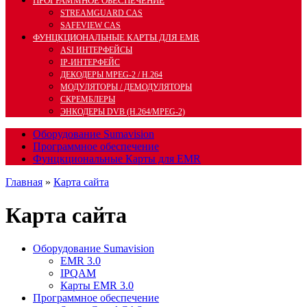
ПРОГРАММНОЕ ОБЕСПЕЧЕНИЕ
STREAMGUARD CAS
SAFEVIEW CAS
ФУНЦКЦИОНАЛЬНЫЕ КАРТЫ ДЛЯ EMR
ASI ИНТЕРФЕЙСЫ
IP-ИНТЕРФЕЙС
ДЕКОДЕРЫ MPEG-2 / H.264
МОДУЛЯТОРЫ / ДЕМОДУЛЯТОРЫ
СКРЕМБЛЕРЫ
ЭНКОДЕРЫ DVB (H.264/MPEG-2)
Оборудование Sumavision
Программное обеспечение
Фунцкциональные Карты для EMR
Главная
»
Карта сайта
Карта сайта
Оборудование Sumavision
EMR 3.0
IPQAM
Карты EMR 3.0
Программное обеспечение