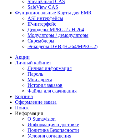
StreamGuard CAS
SafeView CAS
Фунцкциональные Карты для EMR
ASI интерфейсы
IP-интерфейс
Декодеры MPEG-2 / H.264
Модуляторы / демодуляторы
Скремблеры
Энкодеры DVB (H.264/MPEG-2)
Акции
Личный кабинет
Личная информация
Пароль
Мои адреса
История заказов
Файлы для скачивания
Корзина
Оформление заказа
Поиск
Информация
О Sumavision
Информация о доставке
Политика Безопасности
Условия соглашения