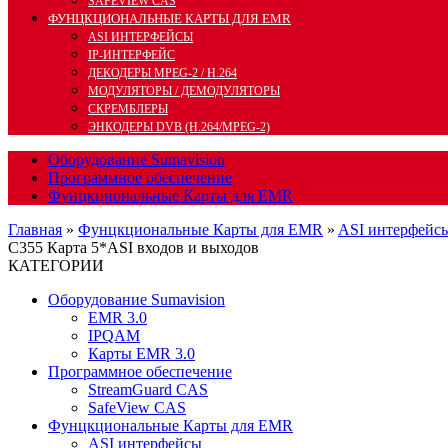
SAFEVIEW CAS
ФУНЦКЦИОНАЛЬНЫЕ КАРТЫ ДЛЯ EMR
ASI ИНТЕРФЕЙСЫ
IP-ИНТЕРФЕЙС
ДЕКОДЕРЫ MPEG-2 / H.264
МОДУЛЯТОРЫ / ДЕМОДУЛЯТОРЫ
СКРЕМБЛЕРЫ
ЭНКОДЕРЫ DVB (H.264/MPEG-2)
Оборудование Sumavision
Программное обеспечение
Фунцкциональные Карты для EMR
Главная
»
Фунцкциональные Карты для EMR
»
ASI интерфейс
C355 Карта 5*ASI входов и выходов
КАТЕГОРИИ
Оборудование Sumavision
EMR 3.0
IPQAM
Карты EMR 3.0
Программное обеспечение
StreamGuard CAS
SafeView CAS
Фунцкциональные Карты для EMR
ASI интерфейсы