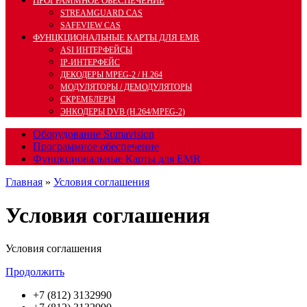
ПРОГРАММНОЕ ОБЕСПЕЧЕНИЕ
STREAMGUARD CAS
SAFEVIEW CAS
ФУНЦКЦИОНАЛЬНЫЕ КАРТЫ ДЛЯ EMR
ASI ИНТЕРФЕЙСЫ
IP-ИНТЕРФЕЙС
ДЕКОДЕРЫ MPEG-2 / H.264
МОДУЛЯТОРЫ / ДЕМОДУЛЯТОРЫ
СКРЕМБЛЕРЫ
ЭНКОДЕРЫ DVB (H.264/MPEG-2)
Оборудование Sumavision
Программное обеспечение
Фунцкциональные Карты для EMR
Главная
»
Условия соглашения
Условия соглашения
Условия соглашения
Продолжить
+7 (812) 3132990